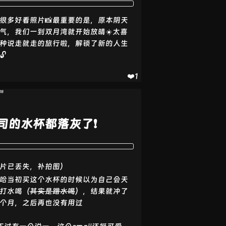
很多好看照片📸最重要的是，原本阴天
气，我们一到双月湾就开始放晴☀️太喜
种说走就走的旅行啦，解锁了新的人生
🔓
❤️1
18
司的水杯都落灰了❗
片已丢失，补拍图）
哈当初买这个水杯的时候以为自己会天
打水喝（
其实是蹭水喝
），结果就冲了
个月，之后再也没有用过