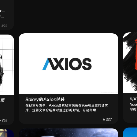
20
🤖关于我的WebSocket封装
工作
我的WebSocket封装📦方便后来我的项目快速开始
享一
经五
WebSocket
解一
🔥 228
 263
np
Bokey的Axios封装
事项
Nod
在日常开发中，Axios是我经常使用在Vue项目里的请求
写的
库，这篇文章介绍我对他进行的封装，开箱即用
前端
🔥 227
 253