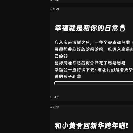
🕘 01-29
幸福就是和你的日常🐣
自从宝来深圳之后，一整个被幸福包围
每周都会吃好的哈哈哈哈，吃进入全是
己的😆
碧海湾地铁站的树🌼开花了哈哈哈哈
幸福会一直持续下去~谁让我们是老天
爱的孩子呢😁
喜欢
🕘 01-01
和小黄🐥回新华跨年啦❗