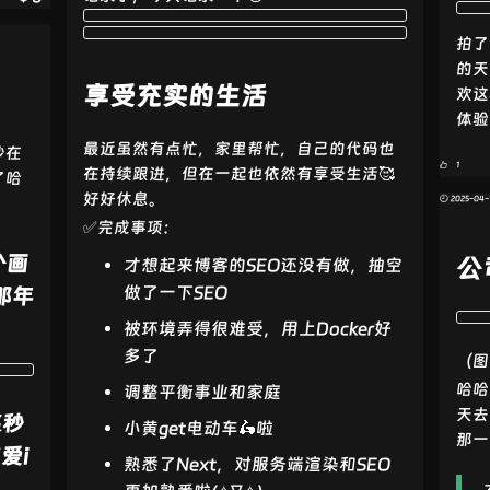
拍了
的天
享受充实的生活
欢这
体验
最近虽然有点忙，家里帮忙，自己的代码也
沙在
1
在持续跟进，但在一起也依然有享受生活🥰
了哈
好好休息。
🕘 2025-04-
✅完成事项：
个画
公
才想起来博客的SEO还没有做，抽空
做了一下SEO
那年
被环境弄得很难受，用上Docker好
多了
（图
哈哈
调整平衡事业和家庭
天去
某秒
小黄get电动车🛵啦
那一
爱i
熟悉了Next，对服务端渲染和SEO