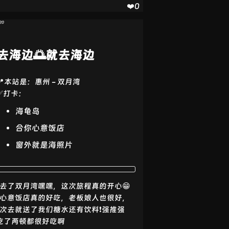
❤️0
20
去海边🌅就去海边
📍本站是：惠州 - 双月湾
✅打卡：
海龟岛
合你心意饭店
窗外就是海照片
去了双月湾嘿嘿，这次旅程真的开心😁
心意饭店真的好吃，老板娘人也很好，
次去就送了我们糖水还有饮料❗️强推强
️吃了两顿都很好吃啊