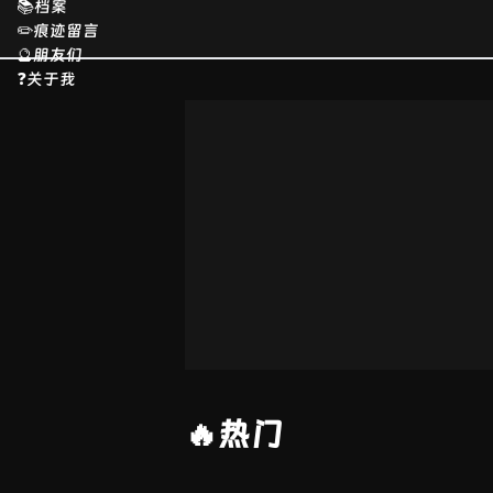
📚档案
✏️痕迹留言
🔮朋友们
❓关于我
🔥热门