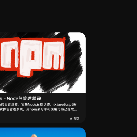
25/5/8 - 工作小感悟💼
中也有自己的一些小感悟，不断学习叭😏不知不觉已
月份了，在开始找一些新的事情做
🔥 137
m - Node包管理器🗃
e的包管理器，它是Node.js默认的，以JavaScript编
软件包管理系统，用npm来分享和使用代码已经成了
的标配，这里会介绍它的基本用法
🔥 130