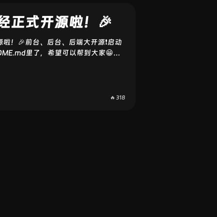
经正式开源啦！🎉
啦！🎉前台、后台、后端大开源❗️启动
DME.md里了，希望可以帮到大家😁这
更新优化📌技术栈：Nuxt3 + Vue3
quelize + TypeScript✅大致功能：文章发
台管理 / SEO 优化 / 响应式设计
🔥 318