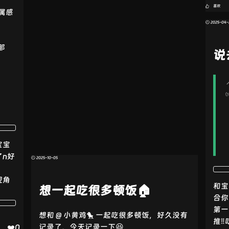
如果项目使用时有bug🐞，欢迎提issue，我
喜欢
属感
看到后会尽快修改修复（ps: 尽快哈，尽快
🕘 2025-04-
😁）
如果有什么问题，可以通过我的网站找到我
那
（虽然现在留言功能关闭了，日后可能会再
说
开启，但站点里有联系方式可以找到我）
最后
希望我加油，产出更好的作品😎
❤️6
6
宝宝
n好
🕘 2025-10-05
视角
和宝
想一起吃很多顿饭🏠
合你
第一
想和 @ 小黄鸡🐤 一起吃很多顿饭，好久没有
推‼
记录了，今天记录一下😆
❤️0