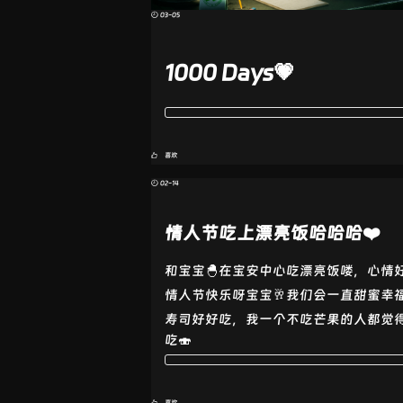
🕘 03-05
1000 Days💗
喜欢
🕘 02-14
情人节吃上漂亮饭哈哈哈❤️
和宝宝🐣在宝安中心吃漂亮饭喽，心情
情人节快乐呀宝宝🥂我们会一直甜蜜幸
寿司好好吃，我一个不吃芒果的人都觉
吃🍣
喜欢