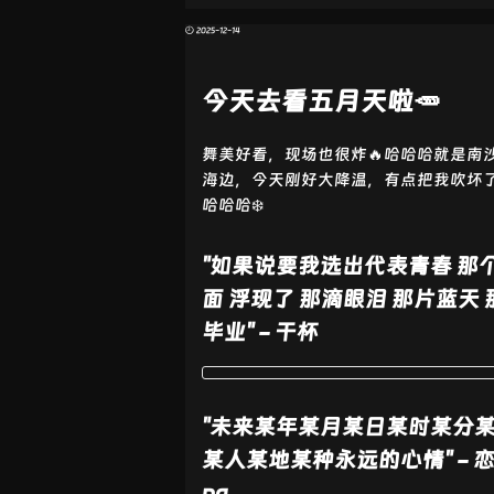
🕘 2025-12-14
今天去看五月天啦🥕
舞美好看，现场也很炸🔥哈哈哈就是南
海边，今天刚好大降温，有点把我吹坏
哈哈哈❄️
"如果说要我选出代表青春 那
面 浮现了 那滴眼泪 那片蓝天 
毕业" - 干杯
"未来某年某月某日某时某分
某人某地某种永远的心情" - 恋
ng