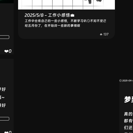
🥳
Ant De
sign Vu
企业级 UI 组件库
e
今天
json-e
基于 Vue 3 的可视化 JSON
ditor-v
编辑器组件
ue3
❤️0
Markdown 编辑与渲染组
md-edi
件，支持实时预览与代码高
tor-v3
亮
6
EChart
可视化图表库，用于数据分
🕘 2025-04-
s
析与展示
好好
福~
梦
得好
后端
真的
🧷github地址：
后端仓库地址
都有
们还
❤️0