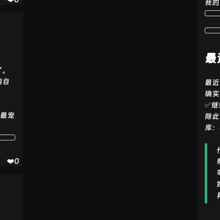
技术
说明
我的
Expre
Node.js Web 应用框架
ss
Sequ
基于 Promise 的 Node.js OR
最
elize
M 框架
了。
MyS
关系型数据库，用于数据存储
咱自
最近
QL
与查询
确实
✅继
内存型键值数据库，用于缓存
Redis
爷最宠
除此
与会话管理
库：
🌟 支持与反馈
❤️0
如果这个项目对你有帮助或者你也支持这个
开源项目，期待你的 Star ⭐支持！感谢！
你的支持是我持续改进与开源更多项目的动
力 🙌。