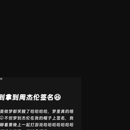
做饭和宝宝还有小哥一起吃(*≧ω≦)
宝宝和我一起做的美食嘿嘿
宝很喜欢吃这个凉拌牛肉😋以后常做
嘿嘿
超级减脂餐～
❤️6
28
到拿到周杰伦签名😆
是做梦都笑醒了哈哈哈哈，梦里真的啥
🤭不但梦到杰伦在我的帽子上签名，我
聊着要晚上一起打游戏哈哈哈哈哈哈哈